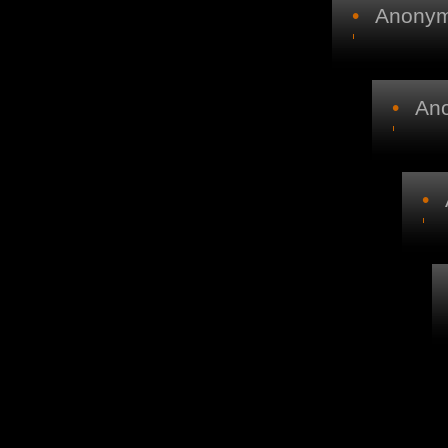
•
Anonymo
•
Ano
•
A